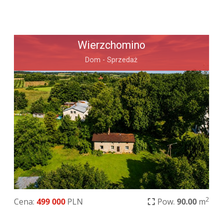
Wierzchomino
Dom - Sprzedaż
2
Cena:
499 000
PLN
Pow.
90.00
m