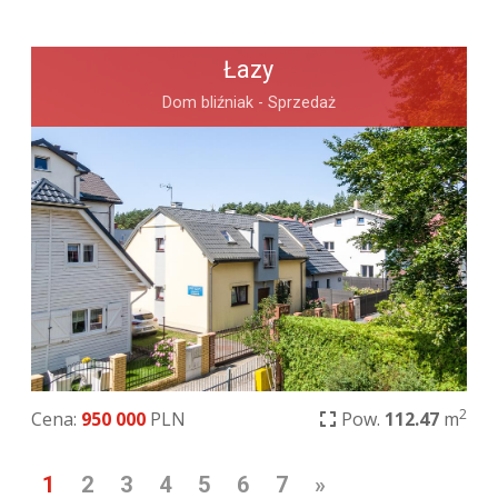
Łazy
Dom bliźniak - Sprzedaż
2
Cena:
950 000
PLN
Pow.
112.47
m
1
2
3
4
5
6
7
»