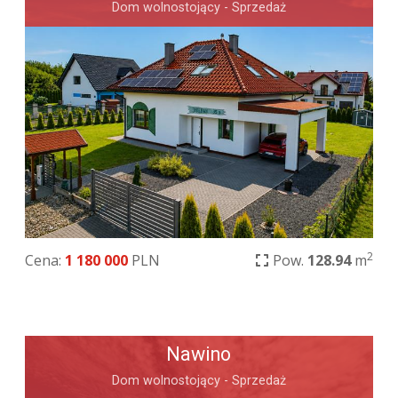
Dom wolnostojący - Sprzedaż
2
Cena:
1 180 000
PLN
Pow.
128.94
m
Nawino
Dom wolnostojący - Sprzedaż