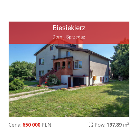
Biesiekierz
Dom - Sprzedaż
2
Cena:
650 000
PLN
Pow.
197.89
m