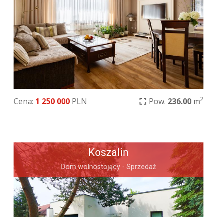
2
Cena:
1 250 000
PLN
Pow.
236.00
m
Koszalin
Dom wolnostojący - Sprzedaż