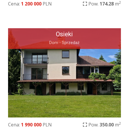
2
Cena:
1 200 000
PLN
Pow.
174.28
m
Osieki
Dom - Sprzedaż
2
Cena:
1 990 000
PLN
Pow.
350.00
m