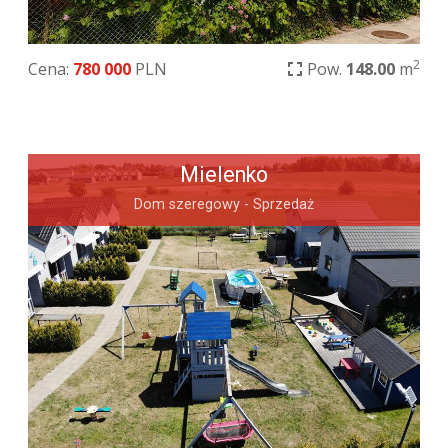
2
Cena:
780 000
PLN
Pow.
148.00
m
Mielenko
Dom szeregowy - Sprzedaż