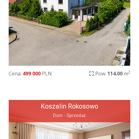
2
Cena:
499 000
PLN
Pow.
114.00
m
Koszalin Rokosowo
Dom - Sprzedaż