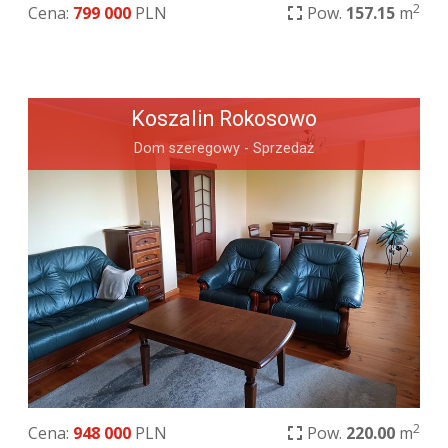
2
Cena:
799 000
PLN
Pow.
157.15
m
Koszalin Rokosowo
Dom szeregowy - Sprzedaż
2
Cena:
948 000
PLN
Pow.
220.00
m