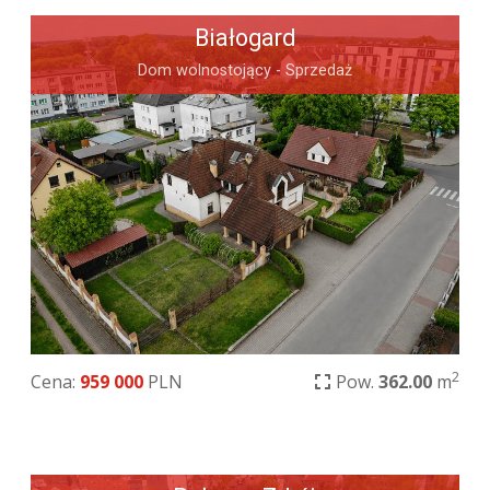
Białogard
Dom wolnostojący - Sprzedaż
2
Cena:
959 000
PLN
Pow.
362.00
m