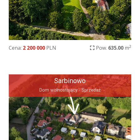
2
Cena:
2 200 000
PLN
Pow.
635.00
m
Sarbinowo
Dom wolnostojący - Sprzedaż