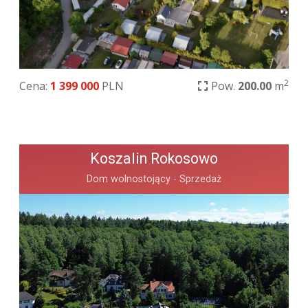
2
Cena:
1 399 000
PLN
Pow.
200.00
m
Koszalin Rokosowo
Dom wolnostojący - Sprzedaż