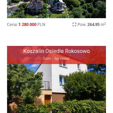
2
Cena:
1 280 000
PLN
Pow.
264.95
m
Koszalin Osiedle Rokosowo
Dom - Sprzedaż