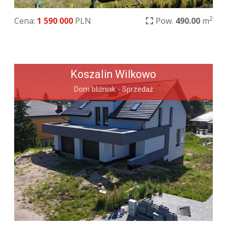
2
Cena:
1 590 000
PLN
Pow.
490.00
m
Koszalin Wilkowo
Dom bliźniak - Sprzedaż