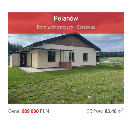
Polanów
Dom wolnostojący - Sprzedaż
2
Cena:
689 000
PLN
Pow.
83.40
m