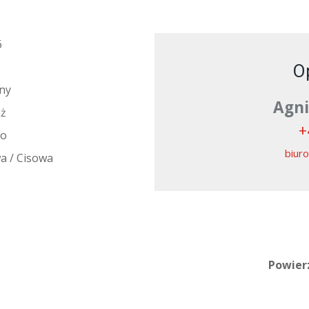
6
Op
ny
Agni
aż
+
ko
biuro
a / Cisowa
Powier