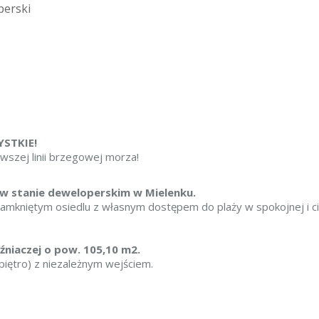
perski
STKIE!
szej linii brzegowej morza!
w stanie deweloperskim w Mielenku.
mkniętym osiedlu z własnym dostępem do plaży w spokojnej i cic
źniaczej o pow. 105,10 m2.
iętro) z niezależnym wejściem.