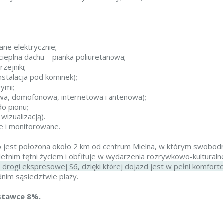
ne elektrycznie;
cieplna dachu – pianka poliuretanowa;
zejniki;
talacja pod kominek);
ymi;
owa, domofonowa, internetowa i antenowa);
o pionu;
izualizacją).
e i monitorowane.
 jest położona około 2 km od centrum Mielna, w którym swobodn
letnim tętni życiem i obfituje w wydarzenia rozrywkowo-kulturaln
drogi ekspresowej S6, dzięki której dojazd jest w pełni komfort
nim sąsiedztwie plaży.
 stawce 8%.