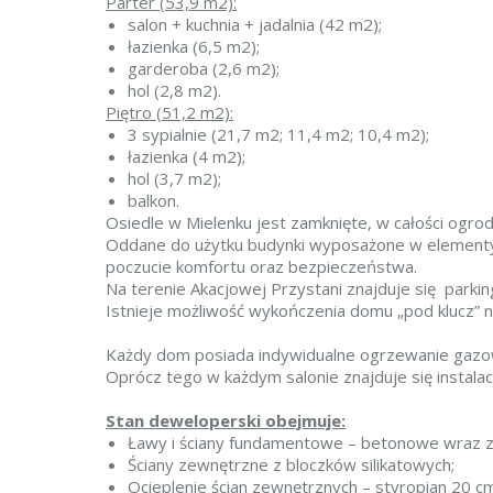
Parter (53,9 m2):
salon + kuchnia + jadalnia (42 m2);
łazienka (6,5 m2);
garderoba (2,6 m2);
hol (2,8 m2).
Piętro (51,2 m2):
3 sypialnie (21,7 m2; 11,4 m2; 10,4 m2);
łazienka (4 m2);
hol (3,7 m2);
balkon.
Osiedle w Mielenku jest zamknięte, w całości ogro
Oddane do użytku budynki wyposażone w elementy
poczucie komfortu oraz bezpieczeństwa.
Na terenie Akacjowej Przystani znajduje się parki
Istnieje możliwość wykończenia domu „pod klucz”
Każdy dom posiada indywidualne ogrzewanie gazowe
Oprócz tego w każdym salonie znajduje się instala
Stan deweloperski obejmuje:
Ławy i ściany fundamentowe – betonowe wraz z 
Ściany zewnętrzne z bloczków silikatowych;
Ocieplenie ścian zewnętrznych – styropian 20 cm