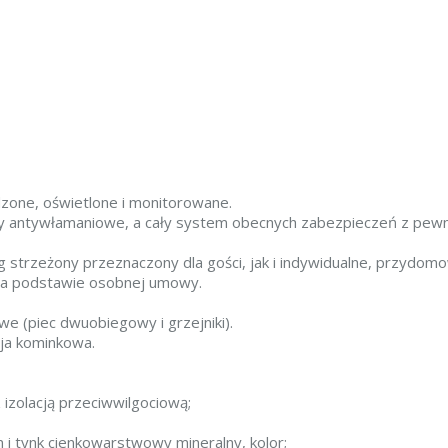
dzone, oświetlone i monitorowane.
 antywłamaniowe, a cały system obecnych zabezpieczeń z pew
ng strzeżony przeznaczony dla gości, jak i indywidualne, przydo
 na podstawie osobnej umowy.
 (piec dwuobiegowy i grzejniki).
cja kominkowa.
izolacją przeciwwilgociową;
 i tynk cienkowarstwowy mineralny, kolor;