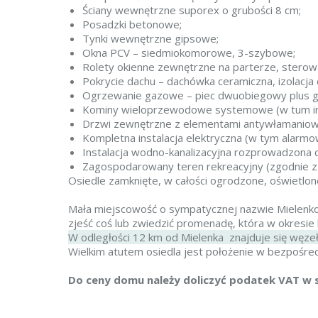
Ściany wewnętrzne suporex o grubości 8 cm;
Posadzki betonowe;
Tynki wewnętrzne gipsowe;
Okna PCV – siedmiokomorowe, 3-szybowe;
Rolety okienne zewnętrzne na parterze, sterowa
Pokrycie dachu – dachówka ceramiczna, izolacja 
Ogrzewanie gazowe – piec dwuobiegowy plus gr
Kominy wieloprzewodowe systemowe (w tum ins
Drzwi zewnętrzne z elementami antywłamaniow
Kompletna instalacja elektryczna (w tym alarm
Instalacja wodno-kanalizacyjna rozprowadzona d
Zagospodarowany teren rekreacyjny (zgodnie z w
Osiedle zamknięte, w całości ogrodzone, oświetlon
Mała miejscowość o sympatycznej nazwie Mielenko
zjeść coś lub zwiedzić promenadę, która w okresie 
W odległości 12 km od Mielenka znajduje się węzeł 
Wielkim atutem osiedla jest położenie w bezpośred
Do ceny domu należy doliczyć podatek VAT w