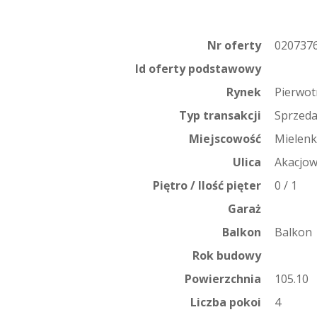
Nr oferty
020737
Id oferty podstawowy
Rynek
Pierwot
Typ transakcji
Sprzed
Miejscowość
Mielen
Ulica
Akacjow
Piętro / Ilość pięter
0 / 1
Garaż
Balkon
Balkon
Rok budowy
Powierzchnia
105.10
Liczba pokoi
4